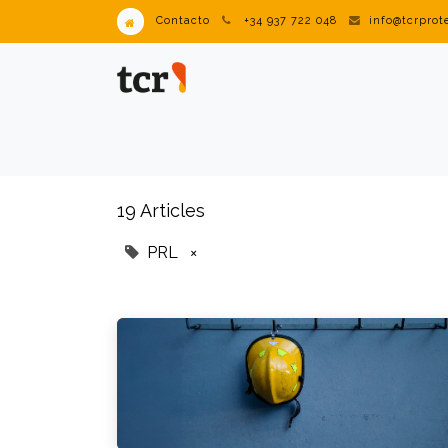
Contacto
+34 937 722 048
info@tcrpro
PRODUCTES
VENDING IND
19 Articles
PRL
×