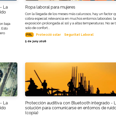
- La
Ropa laboral para mujeres
ido
Con la llegada de los meses más calurosos, hay un factor 
cobra especial relevancia en muchos entornos laborales: la
exposición prolongada al sol y a altas temperaturas. No se t
on baja
solo de confort...
. Esto
pero
PRL
Protecció solar
Seguritat Laboral
5 de juny 2026
- La
Protección auditiva con Bluetooth integrado - 
ido
solución para comunicarse en entornos de ruid
(copia)