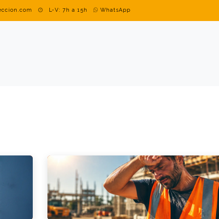
teccion.com
L-V: 7h a 15h
WhatsApp
USTRIAL
SHOP BY BRAND
BLOG
CONTACTE
ROBA P