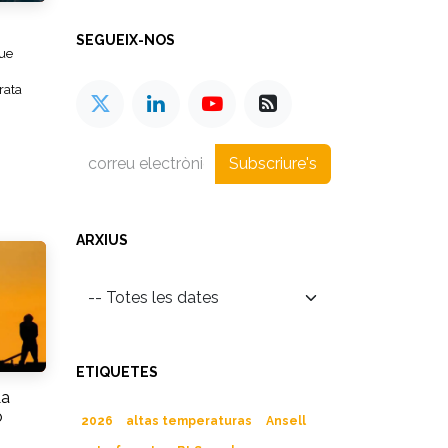
SEGUEIX-NOS
que
rata
Subscriure's
ARXIUS
ETIQUETES
La
o
2026
altas temperaturas
Ansell