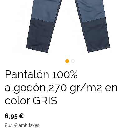
Pantalón 100%
algodón,270 gr/m2 en
color GRIS
6,95
€
8,41
€
amb taxes