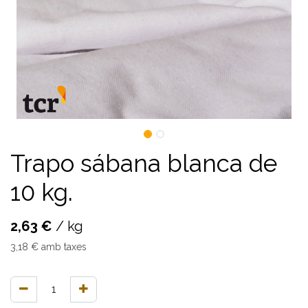
Trapo sábana blanca de
10 kg.
2,63
€
/
kg
3,18
€
amb taxes