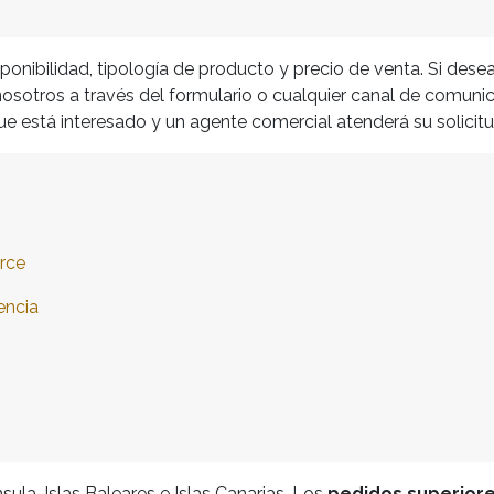
onibilidad, tipología de producto y precio de venta. Si dese
sotros a través del formulario o cualquier canal de comuni
 que está interesado y un agente comercial atenderá su solici
rce
encia
ula, Islas Baleares e Islas Canarias, Los
pedidos superiores