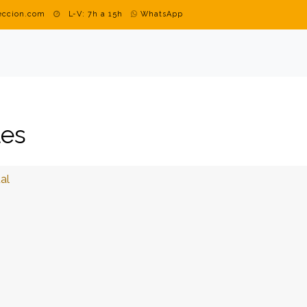
teccion.com
L-V: 7h a 15h
WhatsApp
DUSTRIAL
MARCAS
BLOG
CONTACTO
ROPA PERSON
les
al