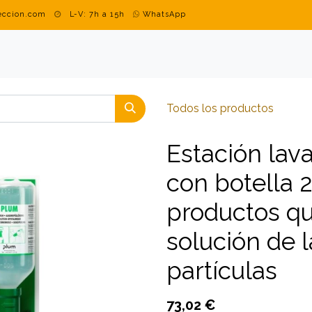
teccion.com
L-V: 7h a 15h
WhatsApp
DUSTRIAL
MARCAS
BLOG
CONTACTO
ROPA PERSON
Todos los productos
Estación lav
con botella 
productos qu
solución de 
partículas
73,02
€