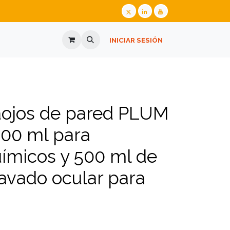
ALIZADA
GAFAS GRADUADAS
INICIAR SESIÓN
PREGUNTES FREQÜENTS
aojos de pared PLUM
200 ml para
ímicos y 500 ml de
lavado ocular para