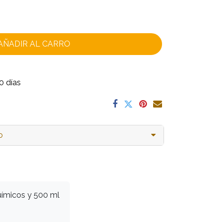
AÑADIR AL CARRO
0 días
o
uímicos y 500 ml