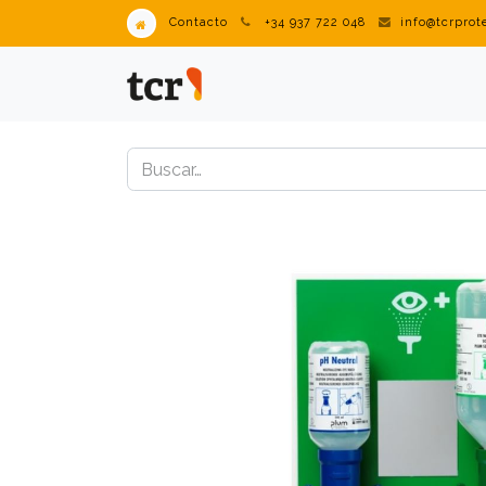
Contacto
+34 937 722 048
info@tcrpro
PRODUCTOS
VENDING IN