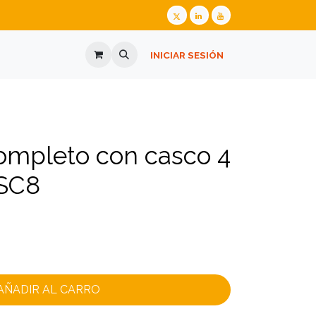
ALIZADA
GAFAS GRADUADAS
INICIAR SESIÓN
PREGUNTES FREQÜENTS
 completo con casco 4
4SC8
AÑADIR AL CARRO