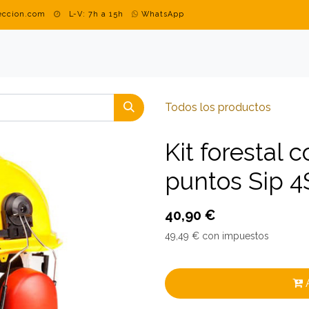
teccion.com
L-V: 7h a 15h
WhatsApp
DUSTRIAL
MARCAS
BLOG
CONTACTO
ROPA PERSON
Todos los productos
Kit forestal
puntos Sip 
40,90
€
49,49
€
con impuestos