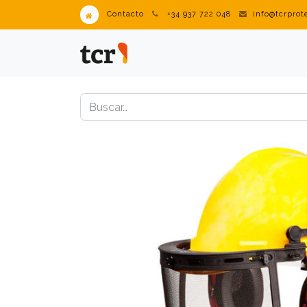
Contacto
+34 937 722 048
info@tcrpro
PRODUCTOS
VENDING IN