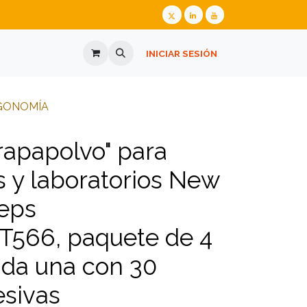
ALIZADA
GAFAS GRADUADAS
INICIAR SESIÓN
PREGUNTES FREQÜENTS
​​​​​​​​ERGONOMÍA
rapapolvo" para
s y laboratorios New
teps
566, paquete de 4
ada una con 30
esivas