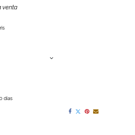
a venta
ris
0 días