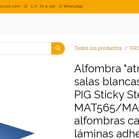
teccion.com
L-V: 7h a 15h
WhatsApp
DUSTRIAL
MARCAS
BLOG
CONTACTO
ROPA PERSON
Todos los productos
​​​​​​
Alfombra "at
salas blanca
PIG Sticky S
MAT565/MAT
alfombras c
láminas adh