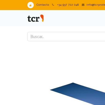
Contacto
+34 937 722 048
info@tcrpro
PRODUCTOS
VENDING IN