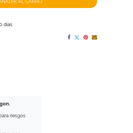
AÑADIR AL CARRO
0 días
gon.
para riesgos