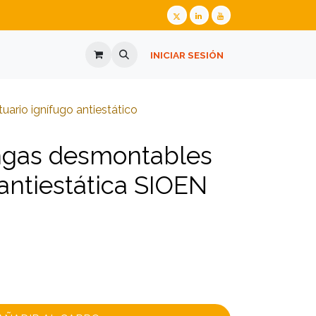
ALIZADA
GAFAS GRADUADAS
INICIAR SESIÓN
PREGUNTES FREQÜENTS
​​​​​​​​​Vestuario ignífugo antiestático
gas desmontables
 antiestática SIOEN