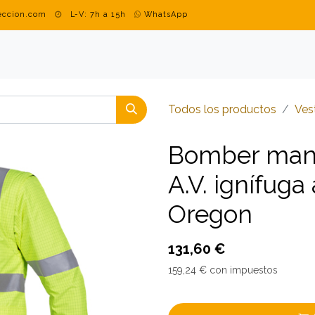
teccion.com
L-V: 7h a 15h
WhatsApp
DUSTRIAL
MARCAS
BLOG
CONTACTO
ROPA PERSON
Todos los productos
​​​​​
Bomber man
A.V. ignífuga
Oregon
131,60
€
159,24
€
con impuestos