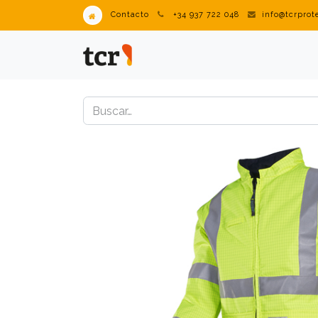
Contacto
+34 937 722 048
info@tcrpro
PRODUCTOS
VENDING IN