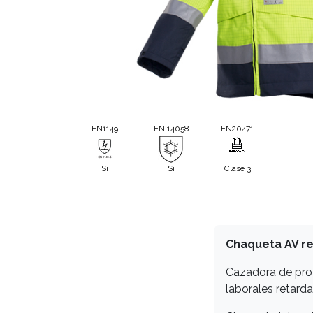
EN1149
EN 14058
EN20471
Sí
Sí
Clase 3
Chaqueta AV re
Cazadora de prot
laborales retarda