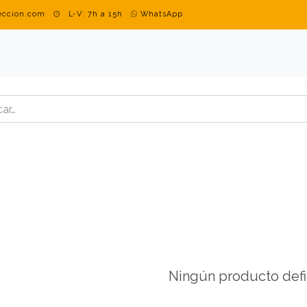
teccion.com
L-V: 7h a 15h
WhatsApp
DUSTRIAL
MARCAS
BLOG
CONTACTO
ROPA PERSON
Ningún producto defi