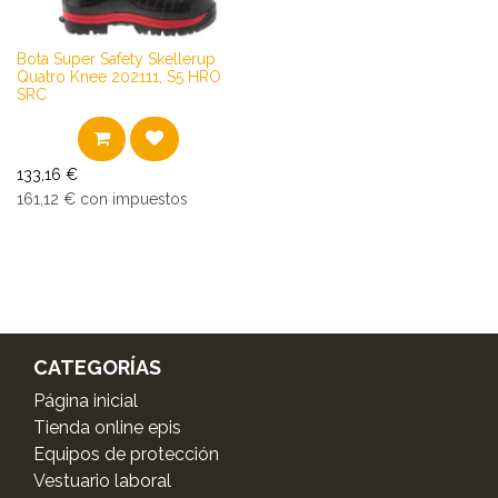
Bota Super Safety Skellerup
Quatro Knee 202111, S5 HRO
SRC
133,16
€
161,12
€
con impuestos
CATEGORÍAS
Página inicial
Tienda online epis
Equipos de protección
Vestuario laboral