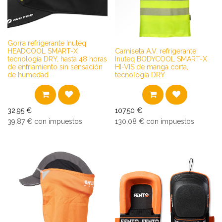
Gorra refrigerante Inuteq
HEADCOOL SMART-X
Camiseta A.V. refrigerante
tecnología DRY, hasta 48 horas
Inuteq BODYCOOL SMART-X
de enfriamiento sin sensación
HI-VIS de manga corta,
de humedad
tecnología DRY
32,95
€
107,50
€
39,87
€
con impuestos
130,08
€
con impuestos