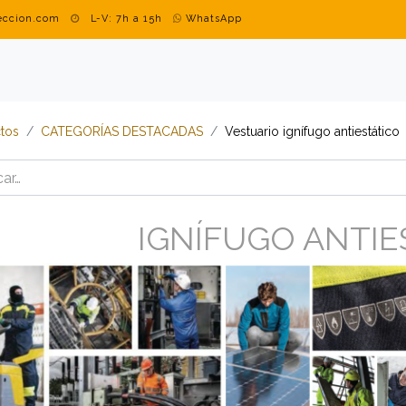
teccion.com
L-V: 7h a 15h
WhatsApp
DUSTRIAL
MARCAS
BLOG
CONTACTO
ROPA PERSON
tos
​​​​​​​​​​​​​​CATEGORÍAS DESTACADAS
​​​​​​​​​​​​​​Vestuario ignífugo antiestático
GNÍFUGO ANTIEST