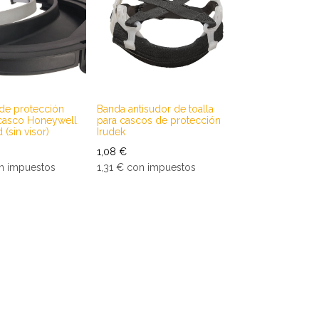
de protección
Banda antisudor de toalla
a casco Honeywell
para cascos de protección
 (sin visor)
Irudek
1,08
€
n impuestos
1,31
€
con impuestos