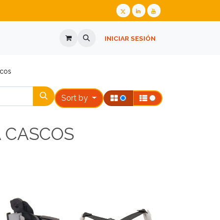
ALIZADA
GAFAS GRADUADAS
INICIAR SESIÓN
PREGUNTES FREQÜENTS
cascos
Sort by
A CASCOS