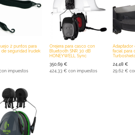
uejo 2 puntos para
Orejera para casco con
Adaptador 
 de seguridad Irudek
Bluetooth SNR 30 dB
facial par
HONEYWELL Sync
Turboshield
350,69
€
24,48
€
con impuestos
424,33
€
con impuestos
29,62
€
co