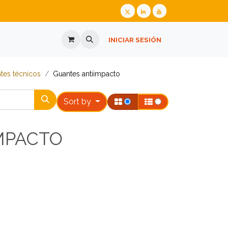
ALIZADA
GAFAS GRADUADAS
INICIAR SESIÓN
PREGUNTES FREQÜENTS
​​​​​​Guantes técnicos
Guantes antiimpacto
Sort by
MPACTO