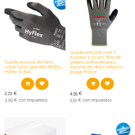
​​​​Guante anticorte nivel C
Kyorene 5 01-501, fibra de
​​​​​Guante espuma de nitrilo
grafeno antibacteriana y
sobre nylon spandex ANSELL
espuma de nitrilo, refuerzo
Hyflex 11-840
pulgar/índice
2,72
€
4,55
€
3,29
€
con impuestos
5,51
€
con impuestos