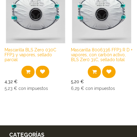
Mascarilla BLS Zero 030C
Mascarilla 8006336 FFP3 R D +
FFP3 y vapores, sellado
vapores, con carbón activo,
parcial
BLS Zer0 31C, sellado total
4,32
€
5,20
€
5,23
€
con impuestos
6,29
€
con impuestos
CATEGORÍAS