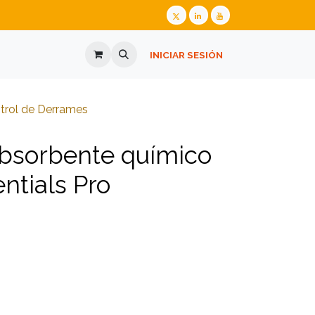
ALIZADA
GAFAS GRADUADAS
INICIAR SESIÓN
PREGUNTES FREQÜENTS
trol de Derrames
absorbente químico
ntials Pro