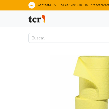
Contacto
+34 937 722 048
info@tcrpro
PRODUCTOS
VENDING IN