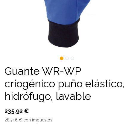
Guante WR-WP
criogénico puño elástico,
hidrófugo, lavable
235,92
€
285,46
€
con impuestos