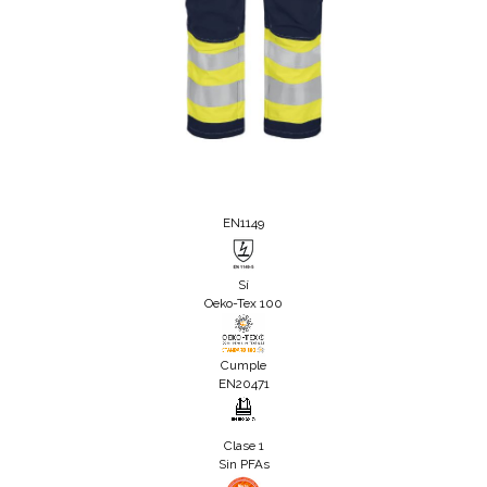
EN1149
Sí
Oeko-Tex 100
Cumple
EN20471
Clase 1
Sin PFAs