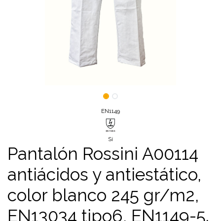
EN1149
Sí
Pantalón Rossini A00114
antiácidos y antiestático,
color blanco 245 gr/m2,
EN13034 tipo6, EN1149-5.