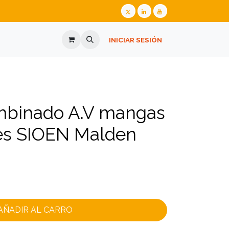
ALIZADA
GAFAS GRADUADAS
INICIAR SESIÓN
PREGUNTES FREQÜENTS
ombinado A.V mangas
es SIOEN Malden
AÑADIR AL CARRO