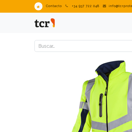
Contacto
+34 937 722 048
info@tcrpro
PRODUCTOS
VENDING IN