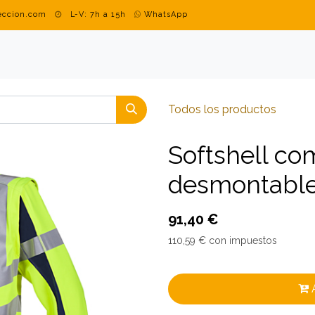
teccion.com
L-V: 7h a 15h
WhatsApp
DUSTRIAL
MARCAS
BLOG
CONTACTO
ROPA PERSON
Todos los productos
Softshell c
desmontabl
91,40
€
110,59
€
con impuestos