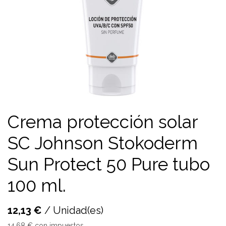
Crema protección solar
SC Johnson Stokoderm
Sun Protect 50 Pure tubo
100 ml.
12,13
€
/
Unidad(es)
14,68
€
con impuestos