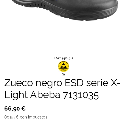
EN61340-5-1
Sí
Zueco negro ESD serie X-
Light Abeba 7131035
66,90
€
80,95
€
con impuestos