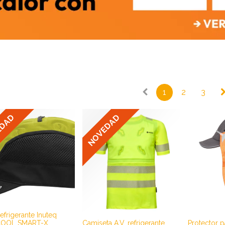
1
2
3
EDAD
NOVEDAD
efrigerante Inuteq
OOL SMART-X
Camiseta A.V. refrigerante
Protector p