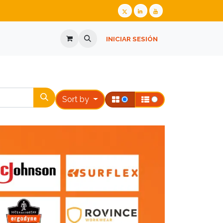
ALIZADA
GAFAS GRADUADAS
INICIAR SESIÓN
PREGUNTES FREQÜENTS
Sort by